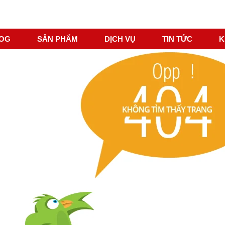
LOG
SẢN PHẨM
DỊCH VỤ
TIN TỨC
K