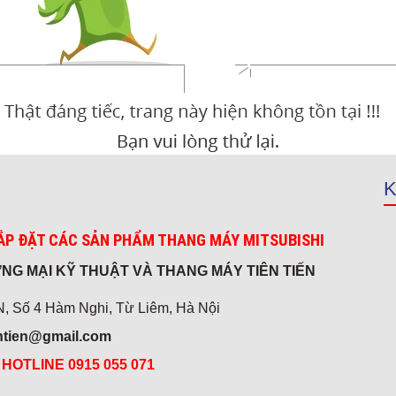
K
ẮP ĐẶT CÁC SẢN PHẨM THANG MÁY MITSUBISHI
NG MẠI KỸ THUẬT VÀ THANG MÁY TIÊN TIẾN
 Số 4 Hàm Nghi, Từ Liêm, Hà Nội
entien@gmail.com
*
HOTLINE 0915 055 071