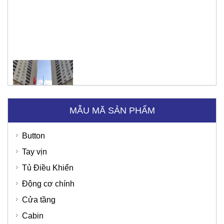
MẪU MÃ SẢN PHẨM
Tập đoàn Viettel
Button
Tay vịn
Tủ Điều Khiển
Sunny Hotel - Cao Bằng
Động cơ chính
Cửa tầng
Cabin