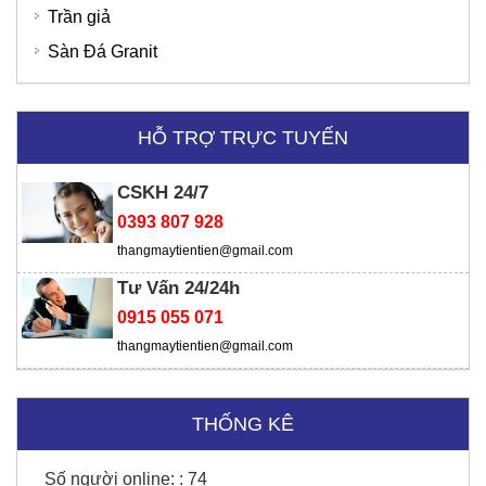
Trần giả
Sàn Đá Granit
HỖ TRỢ TRỰC TUYẾN
CSKH 24/7
0393 807 928
Ngân hàng SHB
thangmaytientien@gmail.com
Tư Vấn 24/24h
0915 055 071
Thời trang Torano - Tô Vĩnh Diện
thangmaytientien@gmail.com
THỐNG KÊ
Số người online: :
74