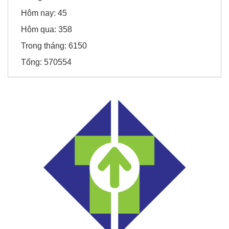
Hôm nay:
45
Hôm qua:
358
Trong tháng:
6150
Tổng:
570554
SD Global Việt Nam
Viện chiến lược