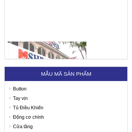
Ngân hàng SHB
MẪU MÃ SẢN PHẨM
Button
Tay vịn
Tủ Điều Khiển
Động cơ chính
Cửa tầng