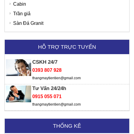
Cabin
Trần giả
Sàn Đá Granit
HỖ TRỢ TRỰC TUYẾN
SD Global Việt Nam
CSKH 24/7
0393 807 928
thangmaytientien@gmail.com
Viện chiến lược
Tư Vấn 24/24h
0915 055 071
thangmaytientien@gmail.com
THỐNG KÊ