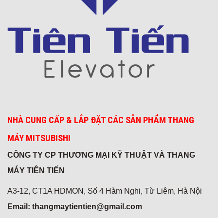
Thời trang Torano - Tô Vĩnh Diện
Khách sạn 5* FREESIA
NHÀ CUNG CẤP & LẮP ĐẶT CÁC SẢN PHẨM THANG
MÁY MITSUBISHI
CÔNG TY CP THƯƠNG MẠI KỸ THUẬT VÀ THANG
MÁY TIÊN TIẾN
A3-12, CT1A HDMON, Số 4 Hàm Nghi, Từ Liêm, Hà Nội
Email: thangmaytientien@gmail.com