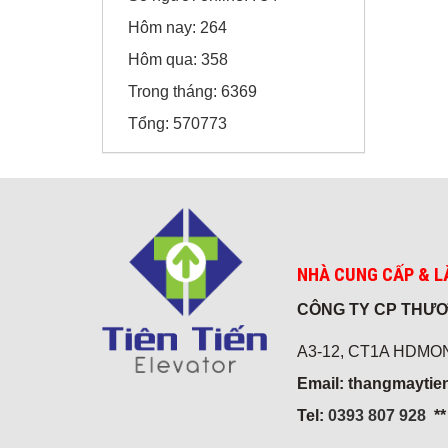
Hôm nay:
264
Hôm qua:
358
Trong tháng:
6369
Tổng:
570773
Sunny Hotel - Cao Bằng
NHÀ CUNG CẤP & L
CÔNG TY CP THƯƠ
Honda Chí Quyên - Điện Biên
A3-12, CT1A HDMON,
Email: thangmayti
Tel:
0393 807 928
*