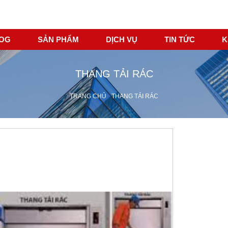
LOG
SẢN PHẨM
DỊCH VỤ
TIN TỨC
K
THANG TẢI RÁC
TRANG CHỦ
THANG TẢI RÁC