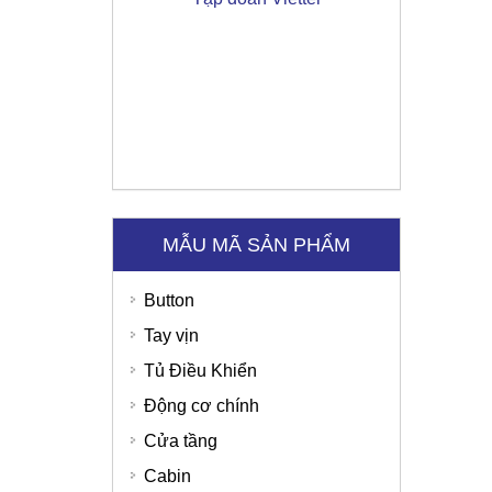
MẪU MÃ SẢN PHẨM
Button
Tay vịn
Tủ Điều Khiển
Ngân hàng SHB
Động cơ chính
Cửa tầng
Thời trang Torano - Tô Vĩnh Diện
Cabin