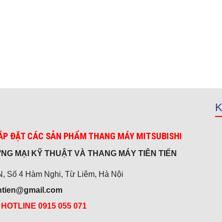
K
ẮP ĐẶT CÁC SẢN PHẨM THANG MÁY MITSUBISHI
NG MẠI KỸ THUẬT VÀ THANG MÁY TIÊN TIẾN
 Số 4 Hàm Nghi, Từ Liêm, Hà Nội
entien@gmail.com
*
HOTLINE 0915 055 071