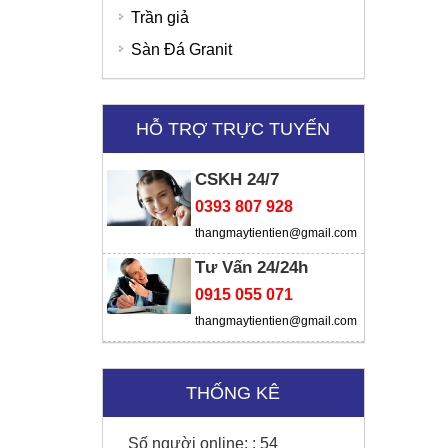
Trần giả
Sàn Đá Granit
HỖ TRỢ TRỰC TUYẾN
CSKH 24/7
0393 807 928
thangmaytientien@gmail.com
Tư Vấn 24/24h
0915 055 071
SD Global Việt Nam
thangmaytientien@gmail.com
Viện chiến lược
THỐNG KÊ
Số người online: :
54