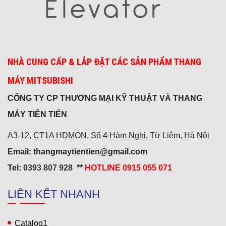
NHÀ CUNG CẤP & LẮP ĐẶT CÁC SẢN PHẨM THANG
MÁY MITSUBISHI
CÔNG TY CP THƯƠNG MẠI KỸ THUẬT VÀ THANG
MÁY TIÊN TIẾN
A3-12, CT1A HDMON, Số 4 Hàm Nghi, Từ Liêm, Hà Nội
Email: thangmaytientien@gmail.com
Tel:
0393 807 928
**
HOTLINE 0915 055 071
LIÊN KẾT NHANH
Khách sạn 5* FREESIA
Catalog1