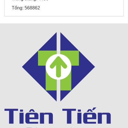
Tổng:
568862
Viện chiến lược
Honda Chí Quyên - Điện Biên