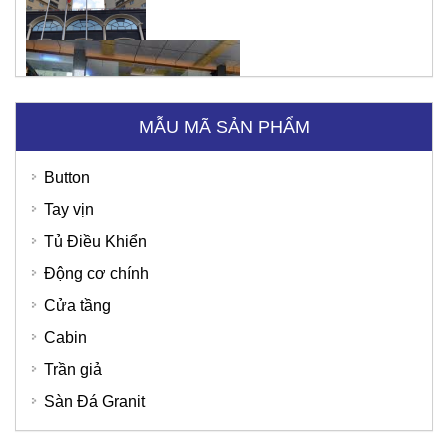
Tập đoàn Viettel
MẪU MÃ SẢN PHẨM
Sunny Hotel - Cao Bằng
Button
Tay vịn
Tủ Điều Khiển
Động cơ chính
Cửa tầng
Cabin
Trần giả
Sàn Đá Granit