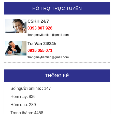
Ngân hàng SHB
HỖ TRỢ TRỰC TUYẾN
CSKH 24/7
Thời trang Torano - Tô Vĩnh Diện
0393 807 928
thangmaytientien@gmail.com
Tư Vấn 24/24h
0915 055 071
thangmaytientien@gmail.com
THỐNG KÊ
Số người online: :
147
Hôm nay:
836
SD Global Việt Nam
Hôm qua:
289
Trong tháng:
4458