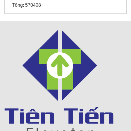
Tổng:
570408
Thời trang Torano - Tô Vĩnh Diện
Khách sạn 5* FREESIA