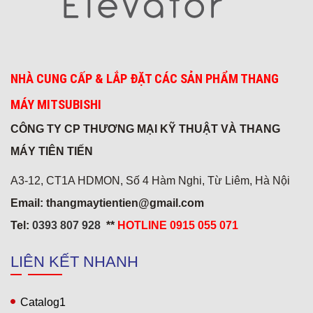
NHÀ CUNG CẤP & LẮP ĐẶT CÁC SẢN PHẨM THANG
MÁY MITSUBISHI
CÔNG TY CP THƯƠNG MẠI KỸ THUẬT VÀ THANG
MÁY TIÊN TIẾN
A3-12, CT1A HDMON, Số 4 Hàm Nghi, Từ Liêm, Hà Nội
Email: thangmaytientien@gmail.com
Tel:
0393 807 928
**
HOTLINE 0915 055 071
Khách sạn 5* Hải Yến 3
LIÊN KẾT NHANH
Catalog1