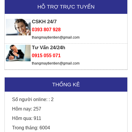
HỖ TRỢ TRỰC TUYẾN
Viện chiến lược
CSKH 24/7
0393 807 928
thangmaytientien@gmail.com
Tư Vấn 24/24h
0915 055 071
thangmaytientien@gmail.com
THỐNG KÊ
Số người online: :
2
Sunny Hotel - Cao Bằng
Hôm nay:
257
Hôm qua:
911
Trong tháng:
6004
Honda Chí Quyên - Điện Biên