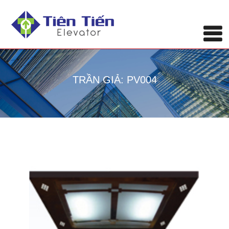
TRẦN GIẢ: PV004