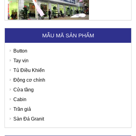
MẪU MÃ SẢN PHẨM
Button
Tay vịn
Tủ Điều Khiển
Động cơ chính
Cửa tầng
Cabin
Trần giả
Sàn Đá Granit
SD Global Việt Nam