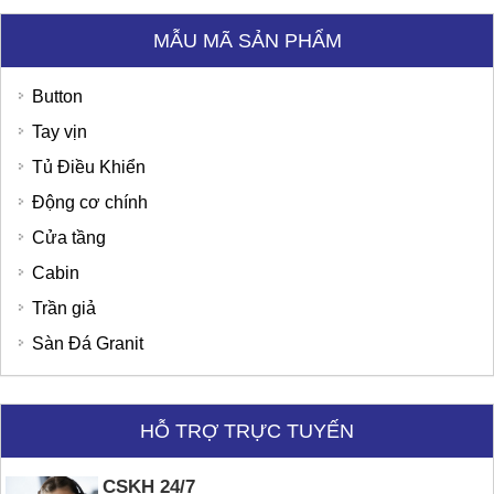
MẪU MÃ SẢN PHẨM
Button
Tay vịn
Tủ Điều Khiển
Động cơ chính
Cửa tầng
Cabin
Trần giả
Bệnh Viện Quốc Tế Thu Cúc
SD Global Việt Nam
Sàn Đá Granit
HỖ TRỢ TRỰC TUYẾN
CSKH 24/7