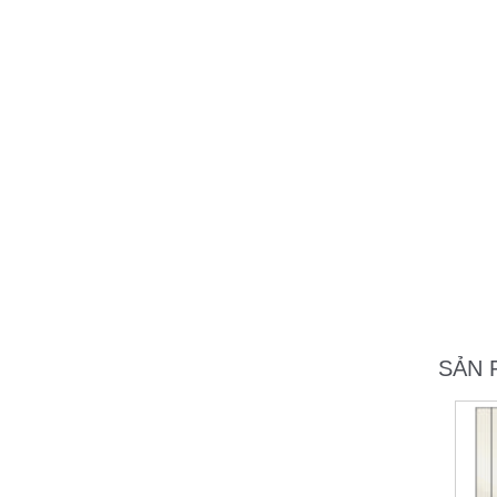
Khách sạn 5* Hải Yến 3
SẢN 
Honda Chí Quyên - Điện Biên