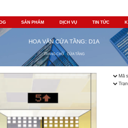
LOG
SẢN PHẨM
DỊCH VỤ
TIN TỨC
K
HOA VĂN CỬA TẦNG: D1A
TRANG CHỦ
CỬA TẦNG
Mã 
Trạn