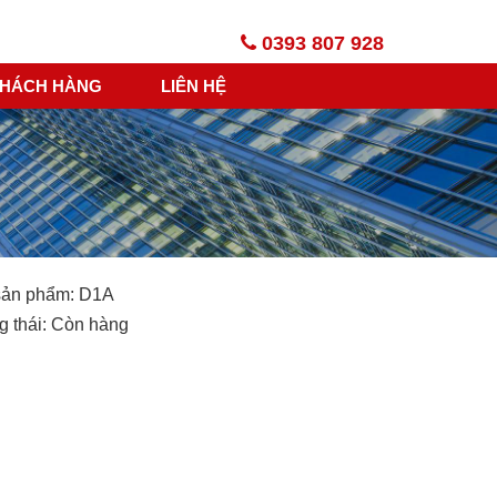
0393 807 928
HÁCH HÀNG
LIÊN HỆ
sản phẩm:
D1A
g thái: Còn hàng