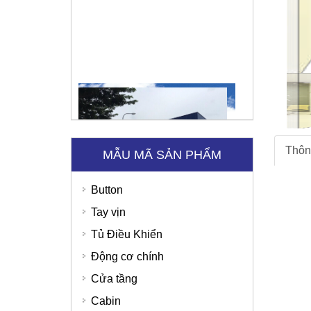
Bệnh Viện Quốc Tế Thu Cúc
SD Global Việt Nam
Thôn
MẪU MÃ SẢN PHẨM
Button
Tay vịn
Tủ Điều Khiển
Động cơ chính
Cửa tầng
Cabin