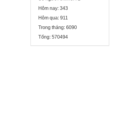
Thời trang Torano - Tô Vĩnh Diện
Hôm nay:
343
Hôm qua:
911
Khách sạn 5* FREESIA
Trong tháng:
6090
Tổng:
570494
Viện chiến lược