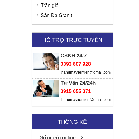
Trần giả
Tập đoàn Viettel
Sunny Hotel - Cao Bằng
Sàn Đá Granit
HỖ TRỢ TRỰC TUYẾN
CSKH 24/7
0393 807 928
thangmaytientien@gmail.com
Tư Vấn 24/24h
0915 055 071
thangmaytientien@gmail.com
THỐNG KÊ
Số người online: :
2