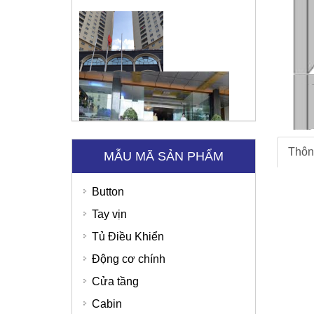
Tập đoàn Viettel
Thôn
MẪU MÃ SẢN PHẨM
Button
Tay vịn
Tủ Điều Khiển
Động cơ chính
Cửa tầng
Cabin