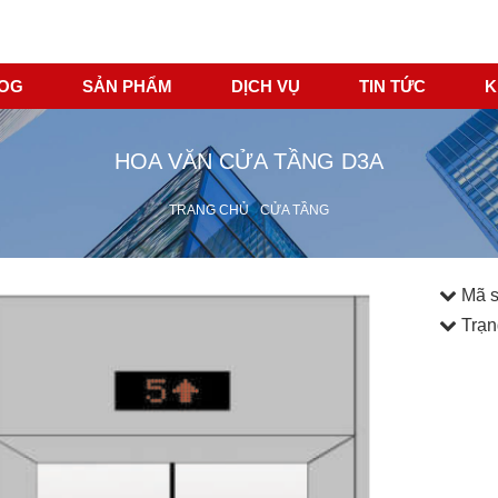
LOG
SẢN PHẨM
DỊCH VỤ
TIN TỨC
K
HOA VĂN CỬA TẦNG D3A
TRANG CHỦ
CỬA TẦNG
Mã 
Trạn