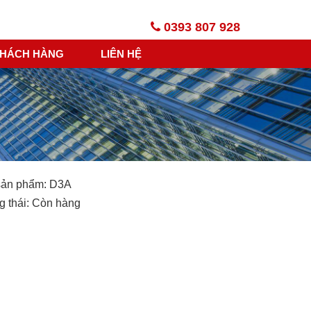
0393 807 928
HÁCH HÀNG
LIÊN HỆ
sản phẩm:
D3A
g thái: Còn hàng