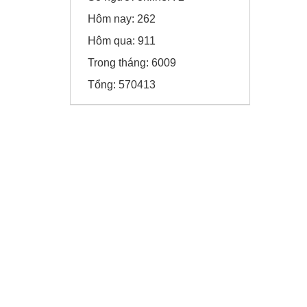
Hôm nay:
262
Viện chiến lược
Hôm qua:
911
Trong tháng:
6009
Tổng:
570413
Sunny Hotel - Cao Bằng