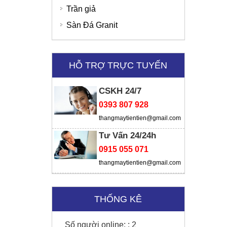
Ngân hàng SHB
Trần giả
Sàn Đá Granit
Thời trang Torano - Tô Vĩnh Diện
HỖ TRỢ TRỰC TUYẾN
CSKH 24/7
0393 807 928
thangmaytientien@gmail.com
Tư Vấn 24/24h
0915 055 071
thangmaytientien@gmail.com
THỐNG KÊ
SD Global Việt Nam
Số người online: :
2