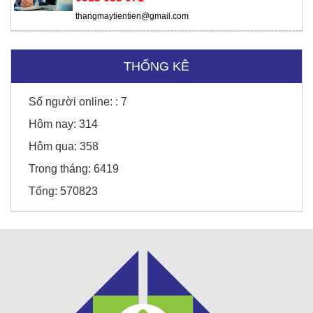
thangmaytientien@gmail.com
THỐNG KÊ
Số người online: :
7
Hôm nay:
314
Sunny Hotel - Cao Bằng
Hôm qua:
358
Trong tháng:
6419
Tổng:
570823
Honda Chí Quyên - Điện Biên