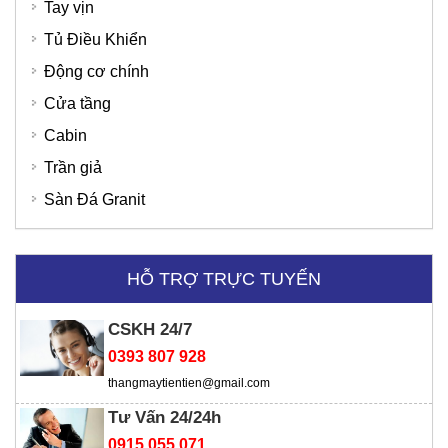
Tay vịn
Tủ Điều Khiển
Động cơ chính
Cửa tầng
Cabin
Trần giả
Sàn Đá Granit
SD Global Việt Nam
HỖ TRỢ TRỰC TUYẾN
CSKH 24/7
Viện chiến lược
0393 807 928
thangmaytientien@gmail.com
Tư Vấn 24/24h
0915 055 071