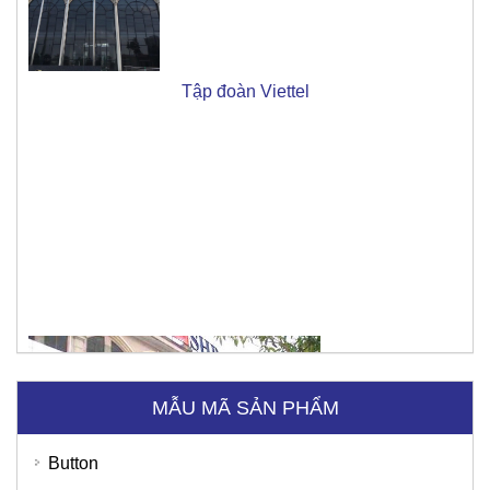
Ngân hàng SHB
MẪU MÃ SẢN PHẨM
Button