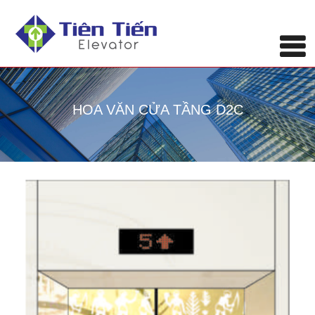
HOA VĂN CỬA TẦNG D2C