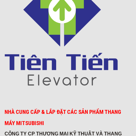
Thời trang Torano - Tô Vĩnh Diện
Khách sạn 5* FREESIA
NHÀ CUNG CẤP & LẮP ĐẶT CÁC SẢN PHẨM THANG
MÁY MITSUBISHI
CÔNG TY CP THƯƠNG MẠI KỸ THUẬT VÀ THANG