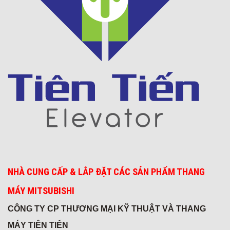
Khách sạn 5* FREESIA
NHÀ CUNG CẤP & LẮP ĐẶT CÁC SẢN PHẨM THANG
MÁY MITSUBISHI
Viện chiến lược
CÔNG TY CP THƯƠNG MẠI KỸ THUẬT VÀ THANG
MÁY TIÊN TIẾN