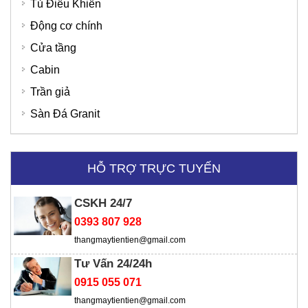
Tủ Điều Khiển
Động cơ chính
Cửa tầng
Bệnh Viện Quốc Tế Thu Cúc
SD Global Việt Nam
Cabin
Trần giả
Sàn Đá Granit
HỖ TRỢ TRỰC TUYẾN
CSKH 24/7
0393 807 928
thangmaytientien@gmail.com
Tư Vấn 24/24h
0915 055 071
thangmaytientien@gmail.com