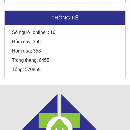
Sunny Hotel - Cao Bằng
THỐNG KÊ
Số người online: :
16
Honda Chí Quyên - Điện Biên
Hôm nay:
350
Hôm qua:
358
Trong tháng:
6455
Tổng:
570859
Thời trang Torano - Tô Vĩnh Diện