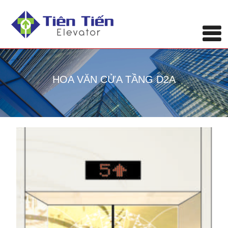
HOA VĂN CỬA TẦNG D2A