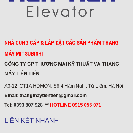
NHÀ CUNG CẤP & LẮP ĐẶT CÁC SẢN PHẨM THANG
Viện chiến lược
MÁY MITSUBISHI
CÔNG TY CP THƯƠNG MẠI KỸ THUẬT VÀ THANG
MÁY TIÊN TIẾN
Khách sạn 5* Hải Yến 3
A3-12, CT1A HDMON, Số 4 Hàm Nghi, Từ Liêm, Hà Nội
Email: thangmaytientien@gmail.com
Tel:
0393 807 928
**
HOTLINE 0915 055 071
LIÊN KẾT NHANH