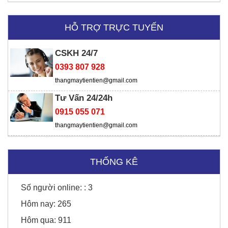
HỖ TRỢ TRỰC TUYẾN
CSKH 24/7
0393 807 928
thangmaytientien@gmail.com
Tư Vấn 24/24h
0915 055 071
thangmaytientien@gmail.com
Sunny Hotel - Cao Bằng
THỐNG KÊ
Honda Chí Quyên - Điện Biên
Số người online: :
3
Hôm nay:
265
Hôm qua:
911