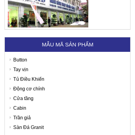
MẪU MÃ SẢN PHẨM
Button
Tay vịn
Tủ Điều Khiển
Động cơ chính
Bệnh Viện Quốc Tế Thu Cúc
SD Global Việt Nam
Cửa tầng
Cabin
Trần giả
Sàn Đá Granit