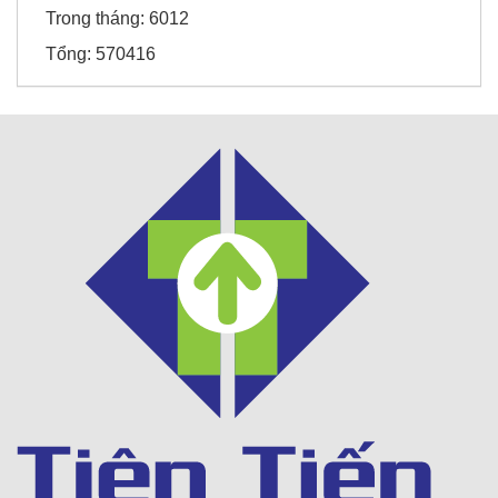
Trong tháng:
6012
Tổng:
570416
Thời trang Torano - Tô Vĩnh Diện
Khách sạn 5* FREESIA