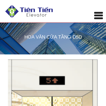
HOA VĂN CỬA TẦNG D5D