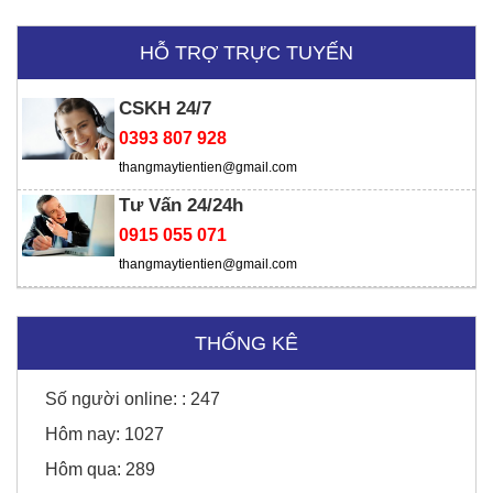
HỖ TRỢ TRỰC TUYẾN
CSKH 24/7
0393 807 928
thangmaytientien@gmail.com
Tư Vấn 24/24h
0915 055 071
SD Global Việt Nam
thangmaytientien@gmail.com
THỐNG KÊ
Viện chiến lược
Số người online: :
247
Hôm nay:
1027
Hôm qua:
289