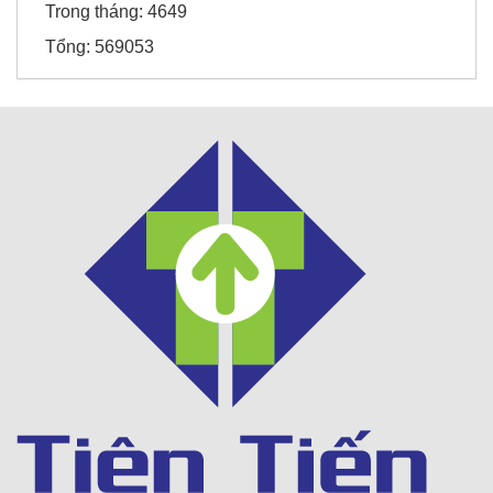
Trong tháng:
4649
Tổng:
569053
Sunny Hotel - Cao Bằng
Honda Chí Quyên - Điện Biên