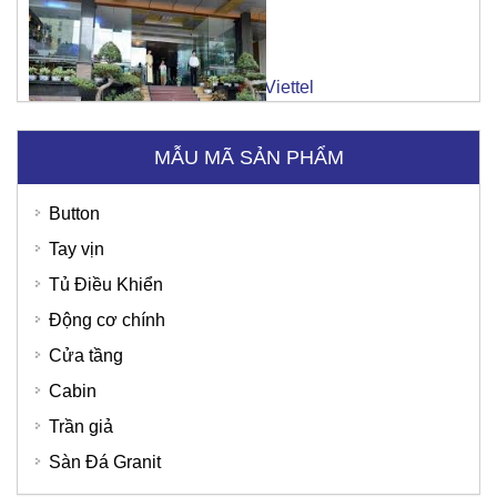
MẪU MÃ SẢN PHẨM
Button
Tay vịn
Tủ Điều Khiển
Ngân hàng SHB
Động cơ chính
Cửa tầng
Cabin
Thời trang Torano - Tô Vĩnh Diện
Trần giả
Sàn Đá Granit