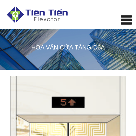
HOA VĂN CỬA TẦNG D6A