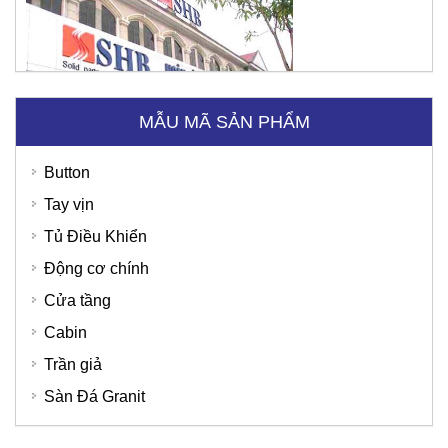
MẪU MÃ SẢN PHẨM
Button
Tay vịn
Tủ Điều Khiển
Động cơ chính
Cửa tầng
Cabin
Trần giả
SD Global Việt Nam
Sàn Đá Granit