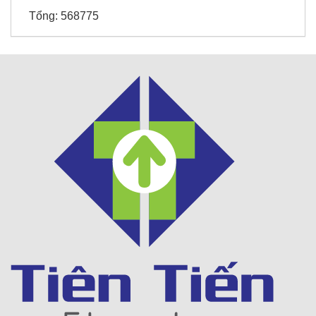
Tổng:
568775
Thời trang Torano - Tô Vĩnh Diện
Khách sạn 5* FREESIA