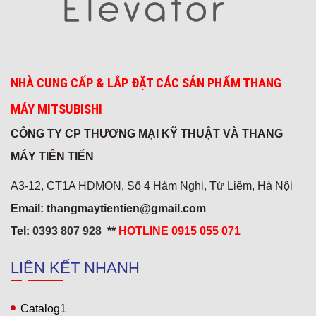
NHÀ CUNG CẤP & LẮP ĐẶT CÁC SẢN PHẨM THANG
MÁY MITSUBISHI
CÔNG TY CP THƯƠNG MẠI KỸ THUẬT VÀ THANG
MÁY TIÊN TIẾN
A3-12, CT1A HDMON, Số 4 Hàm Nghi, Từ Liêm, Hà Nội
Email: thangmaytientien@gmail.com
Tel:
0393 807 928
**
HOTLINE 0915 055 071
Khách sạn 5* Hải Yến 3
LIÊN KẾT NHANH
Catalog1