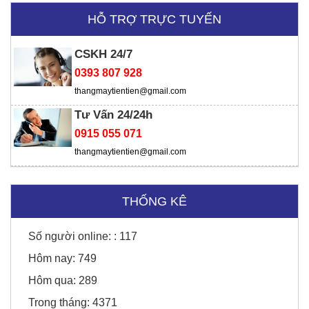
Viện chiến lược
HỖ TRỢ TRỰC TUYẾN
CSKH 24/7
0393 807 928
thangmaytientien@gmail.com
Tư Vấn 24/24h
0915 055 071
thangmaytientien@gmail.com
THỐNG KÊ
Sunny Hotel - Cao Bằng
Số người online: :
117
Hôm nay:
749
Hôm qua:
289
Honda Chí Quyên - Điện Biên
Trong tháng:
4371