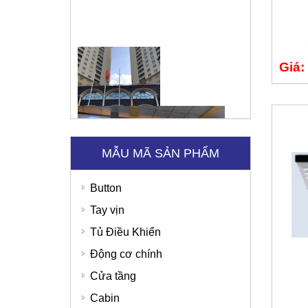
Giá:
Tập đoàn Viettel
Sunny Hotel - Cao Bằng
MẪU MÃ SẢN PHẨM
Button
Tay vịn
Tủ Điều Khiển
Động cơ chính
Cửa tầng
Cabin