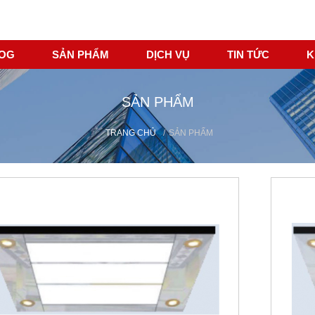
LOG
SẢN PHẨM
DỊCH VỤ
TIN TỨC
K
SẢN PHẨM
TRANG CHỦ
/
SẢN PHẨM