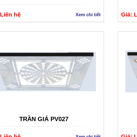
 Liên hệ
Giá: 
Xem chi tiết
TRẦN GIẢ PV027
 Liên hệ
Giá: 
Xem chi tiết