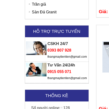
Trần giả
Giá:
Sàn Đá Granit
Ngân hàng SHB
HỖ TRỢ TRỰC TUYẾN
Thời trang Torano - Tô Vĩnh Diện
CSKH 24/7
0393 807 928
thangmaytientien@gmail.com
Tư Vấn 24/24h
0915 055 071
thangmaytientien@gmail.com
THỐNG KÊ
Số người online: :
128
Giá: