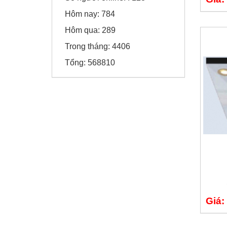
Hôm nay:
784
SD Global Việt Nam
Hôm qua:
289
Trong tháng:
4406
Viện chiến lược
Tổng:
568810
Giá: