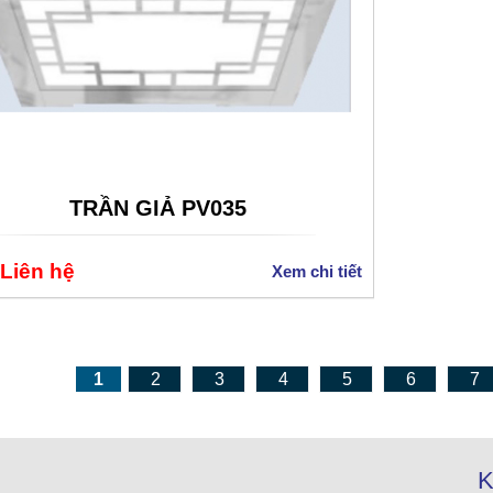
TRẦN GIẢ PV035
 Liên hệ
Xem chi tiết
1
2
3
4
5
6
7
K