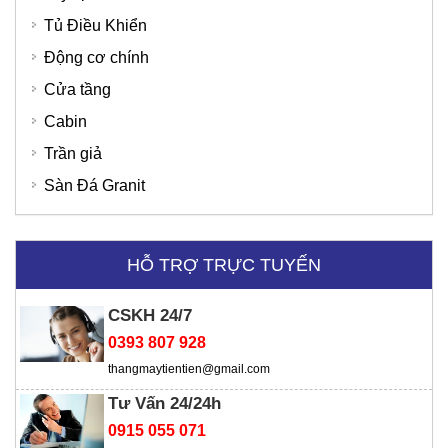
Tủ Điều Khiển
Động cơ chính
Cửa tầng
Cabin
Trần giả
Sàn Đá Granit
HỖ TRỢ TRỰC TUYẾN
SD Global Việt Nam
CSKH 24/7
0393 807 928
thangmaytientien@gmail.com
Viện chiến lược
Tư Vấn 24/24h
0915 055 071