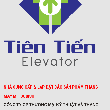
Thời trang Torano - Tô Vĩnh Diện
Khách sạn 5* FREESIA
NHÀ CUNG CẤP & LẮP ĐẶT CÁC SẢN PHẨM THANG
MÁY MITSUBISHI
CÔNG TY CP THƯƠNG MẠI KỸ THUẬT VÀ THANG