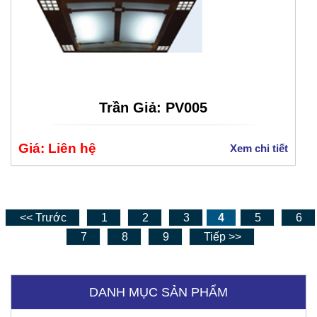
Trần Giả: PV005
Giá: Liên hệ
Xem chi tiết
<< Trước
1
2
3
4
5
6
7
8
9
Tiếp >>
DANH MỤC SẢN PHẨM
Bệnh Viện Quốc Tế Thu Cúc