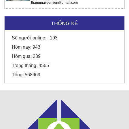
thangmaytientien@gmail.com
THỐNG KÊ
Số người online: :
193
Hôm nay:
943
Hôm qua:
289
Trong tháng:
4565
Sunny Hotel - Cao Bằng
Tổng:
568969
Honda Chí Quyên - Điện Biên