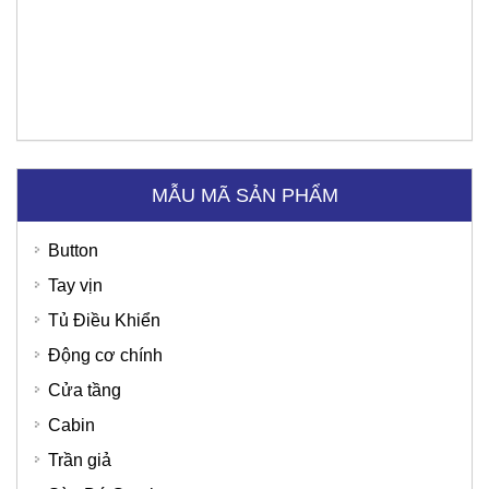
MẪU MÃ SẢN PHẨM
Tập đoàn Viettel
Sunny Hotel - Cao Bằng
Button
Tay vịn
Tủ Điều Khiển
Động cơ chính
Cửa tầng
Cabin
Trần giả