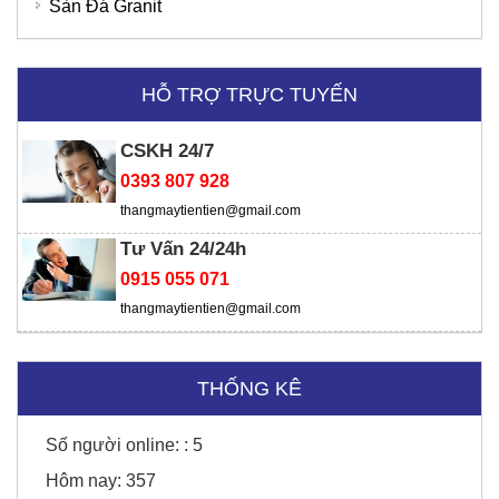
Sàn Đá Granit
HỖ TRỢ TRỰC TUYẾN
CSKH 24/7
Ngân hàng SHB
Thời trang Torano - Tô Vĩnh Diện
0393 807 928
thangmaytientien@gmail.com
Tư Vấn 24/24h
0915 055 071
thangmaytientien@gmail.com
THỐNG KÊ
Số người online: :
5
Hôm nay:
357