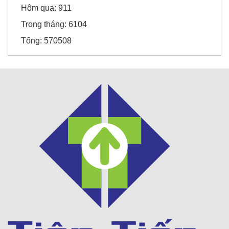
Hôm qua:
911
Trong tháng:
6104
Tổng:
570508
SD Global Việt Nam
Viện chiến lược