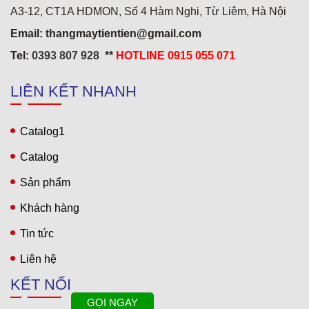
A3-12, CT1A HDMON, Số 4 Hàm Nghi, Từ Liêm, Hà Nội
Khách sạn 5* Hải Yến 3
Email: thangmaytientien@gmail.com
Tel:
0393 807 928
**
HOTLINE 0915 055 071
LIÊN KẾT NHANH
Catalog1
Catalog
Sản phẩm
Khách hàng
Tin tức
Liên hệ
KẾT NỐI
GỌI NGAY