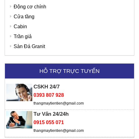
Động cơ chính
Cửa tầng
Bệnh Viện Quốc Tế Thu Cúc
SD Global Việt Nam
Cabin
Trần giả
Sàn Đá Granit
HỖ TRỢ TRỰC TUYẾN
CSKH 24/7
0393 807 928
thangmaytientien@gmail.com
Tư Vấn 24/24h
0915 055 071
thangmaytientien@gmail.com