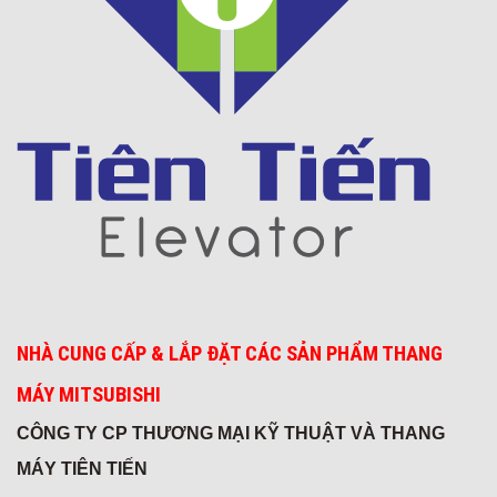
Khách sạn 5* FREESIA
NHÀ CUNG CẤP & LẮP ĐẶT CÁC SẢN PHẨM THANG
MÁY MITSUBISHI
CÔNG TY CP THƯƠNG MẠI KỸ THUẬT VÀ THANG
Viện chiến lược
MÁY TIÊN TIẾN