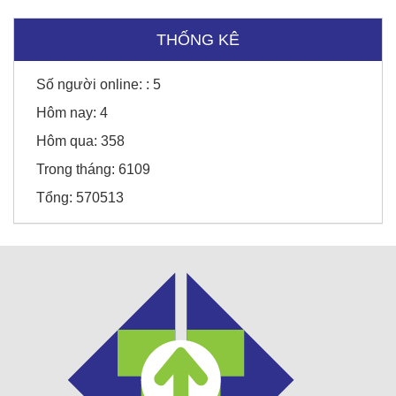
Sunny Hotel - Cao Bằng
THỐNG KÊ
Số người online: :
5
Honda Chí Quyên - Điện Biên
Hôm nay:
4
Hôm qua:
358
Trong tháng:
6109
Tổng:
570513
Thời trang Torano - Tô Vĩnh Diện