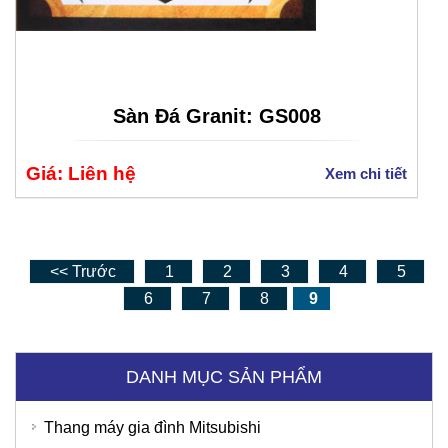
Sàn Đá Granit: GS008
Giá: Liên hệ
Xem chi tiết
<< Trước
1
2
3
4
5
6
7
8
9
DANH MỤC SẢN PHẨM
Thang máy gia đình Mitsubishi