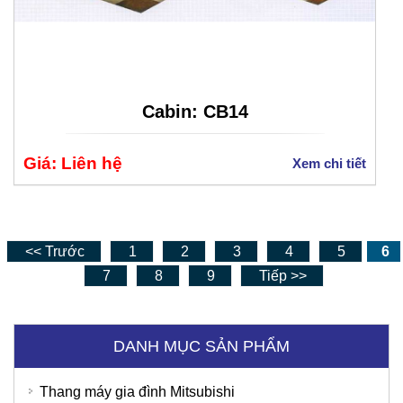
Cabin: CB14
Giá: Liên hệ
Xem chi tiết
<< Trước
1
2
3
4
5
6
7
8
9
Tiếp >>
DANH MỤC SẢN PHẨM
Thang máy gia đình Mitsubishi