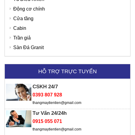
Động cơ chính
Cửa tầng
Bệnh Viện Quốc Tế Thu Cúc
SD Global Việt Nam
Cabin
Trần giả
Sàn Đá Granit
HỖ TRỢ TRỰC TUYẾN
CSKH 24/7
0393 807 928
thangmaytientien@gmail.com
Tư Vấn 24/24h
0915 055 071
thangmaytientien@gmail.com