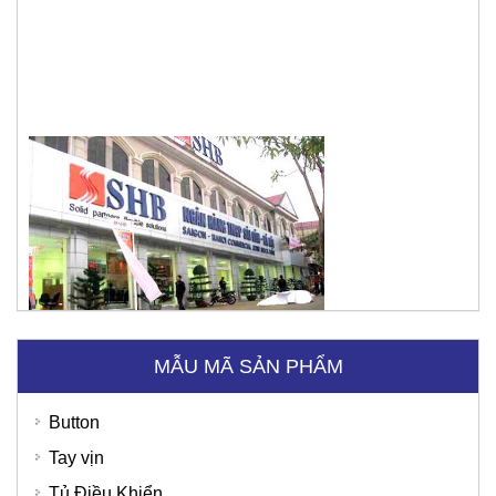
Ngân hàng SHB
MẪU MÃ SẢN PHẨM
Button
Tay vịn
Tủ Điều Khiển