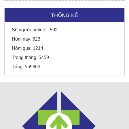
Sunny Hotel - Cao Bằng
THỐNG KÊ
Số người online: :
592
Honda Chí Quyên - Điện Biên
Hôm nay:
623
Hôm qua:
1214
Trong tháng:
5459
Tổng:
569863
Thời trang Torano - Tô Vĩnh Diện