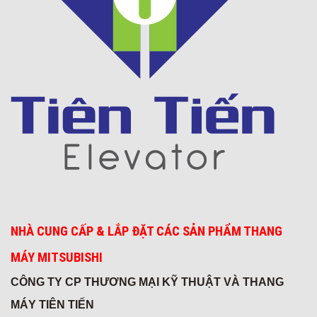
Khách sạn 5* FREESIA
NHÀ CUNG CẤP & LẮP ĐẶT CÁC SẢN PHẨM THANG
MÁY MITSUBISHI
Viện chiến lược
CÔNG TY CP THƯƠNG MẠI KỸ THUẬT VÀ THANG
MÁY TIÊN TIẾN