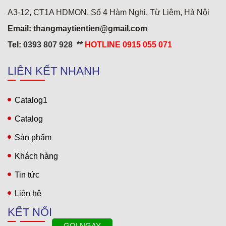
A3-12, CT1A HDMON, Số 4 Hàm Nghi, Từ Liêm, Hà Nội
Khách sạn 5* Hải Yến 3
Email: thangmaytientien@gmail.com
Tel:
0393 807 928
**
HOTLINE 0915 055 071
LIÊN KẾT NHANH
Catalog1
Catalog
Sản phẩm
Khách hàng
Tin tức
Liên hệ
KẾT NỐI
GỌI NGAY